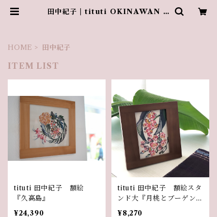
田中紀子 | tituti OKINAWAN C
RAFT
HOME
田中紀子
ITEM LIST
tituti 田中紀子 額絵
tituti 田中紀子 額絵スタ
『久高島』
ンド大『月桃とブーゲンビ
レア』
¥24,390
¥8,270