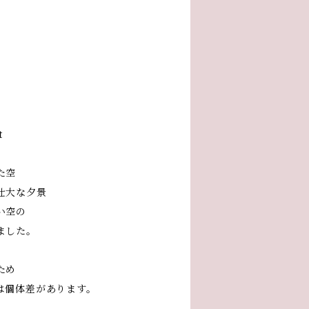
t
た空
壮大な夕景
い空の
ました。
ため
は個体差があります。
。