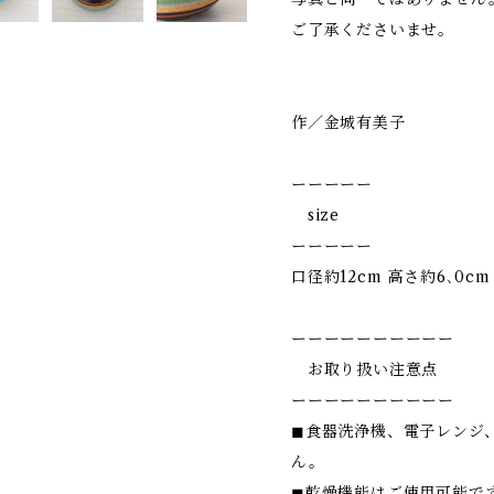
ご了承くださいませ。
作／金城有美子
ーーーーー
size
ーーーーー
口径約12cm 高さ約6､0cm
ーーーーーーーーーー
お取り扱い注意点
ーーーーーーーーーー
◼︎食器洗浄機、電子レンジ
ん。
◼︎乾燥機能はご使用可能で