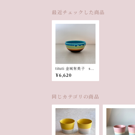
最近チェックした商品
tituti 金城有美子 su
nsetフリーボウル 12
¥6,620
cm
同じカテゴリの商品