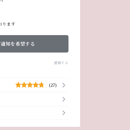
おります
荷通知を希望する
通報する
(27)