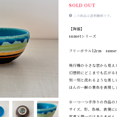
SOLD OUT
この商品は
送料無料
です。
【陶器】
sunsetシリーズ
フリーボウル12cm sunse
飛行機の小さな窓から見え
幻想的にどこまでも広がる
刻一刻と流れるような美し
ほんの一瞬の景色を表現し
※一つ一つ手作りの作品の
サイズ、形、色味、表情に
写真と同一ではありません