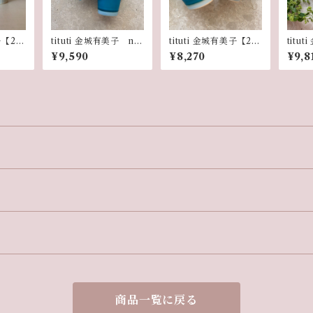
美子【2個
tituti 金城有美子 ne
tituti 金城有美子【2個
titu
カップ
wトールカップ サンゴ
セット】miniカップ
wトー
¥9,590
¥8,270
¥9,8
ブルー【2個セット】
サンゴブルー
シェル
商品一覧に戻る