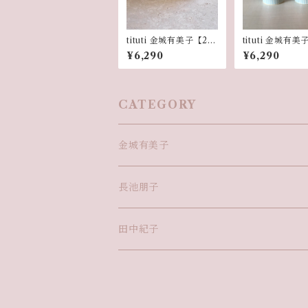
tituti 金城有美子【2個
tituti 金城有
セット】miniカップ
セット】mini
¥6,290
¥6,290
きいろ
ピンク
CATEGORY
金城有美子
カップ
長池朋子
お皿
田中紀子
花器・オブジェ・他
紅型額絵・タペストリー