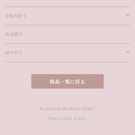
金城有美子
カップ
長池朋子
お皿
田中紀子
花器・オブジェ・他
紅型額絵・タペストリー
商品一覧に戻る
紅型バッグ
紅型小物・他
© tituti OKINAWAN CRAFT
Powered by