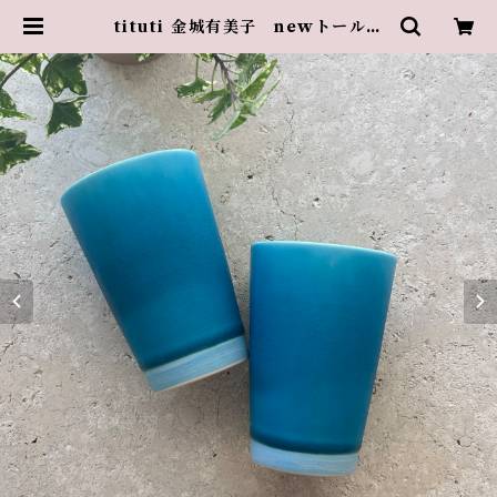
tituti 金城有美子 newトールカ
ップ サンゴブルー【2個セット】 | t
ituti OKINAWAN CRAFT