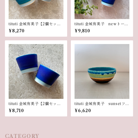
tituti 金城有美子【2個セッ
tituti 金城有美子 newトール
ト】miniカップ サンゴブル
カップ ブルーシェル【2個セッ
¥8,270
¥9,810
ー
ト】
tituti 金城有美子【2個セッ
tituti 金城有美子 sunsetフリ
ト】miniカップ ブルーシェ
ーボウル 12cm
¥8,710
¥6,620
ル
CATEGORY